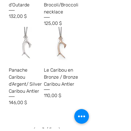
d'Outarde
Brocoli/Broccoli
necklace
Prix
132,00 $
Prix
125,00 $
Panache
Le Caribou en
Caribou
Bronze / Bronze
d'Argent/ Silver
Caribou Antler
Caribou Antler
Prix
110,00 $
Prix
146,00 $
3
/
5