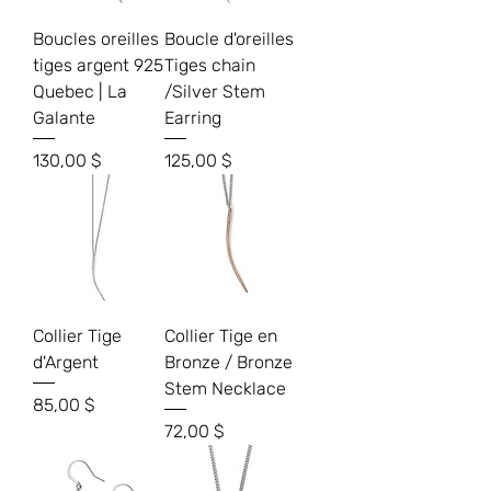
Boucles oreilles
Boucle d'oreilles
tiges argent 925
Tiges chain
Quebec | La
/Silver Stem
Galante
Earring
Prix
Prix
130,00 $
125,00 $
Collier Tige
Collier Tige en
d'Argent
Bronze / Bronze
Stem Necklace
Prix
85,00 $
Prix
72,00 $