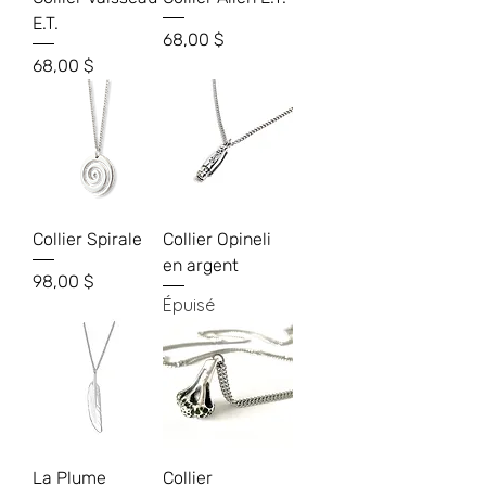
E.T.
Prix
68,00 $
Prix
68,00 $
Collier Spirale
Collier Opineli
en argent
Prix
98,00 $
Épuisé
La Plume
Collier