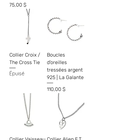
Prix
75,00 $
Collier Croix /
Boucles
The Cross Tie
d'oreilles
tressées argent
Épuisé
925 | La Galante
Prix
110,00 $
Collier Vaisseau
Collier Alien E.T.