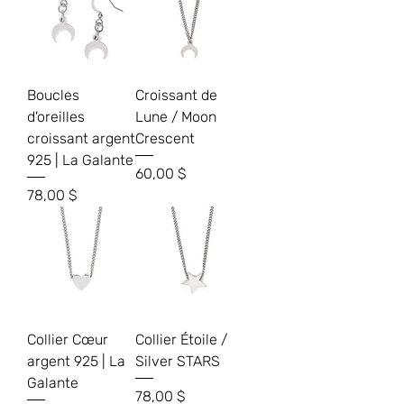
Boucles
Croissant de
d'oreilles
Lune / Moon
croissant argent
Crescent
925 | La Galante
Prix
60,00 $
Prix
78,00 $
Collier Cœur
Collier Étoile /
argent 925 | La
Silver STARS
Galante
Prix
78,00 $