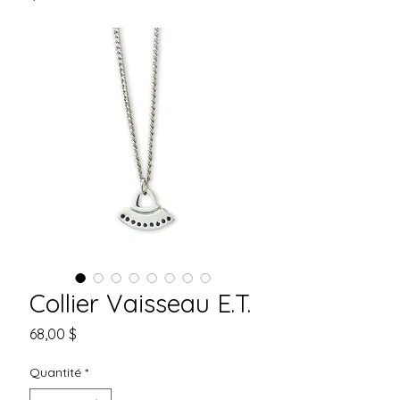
Collier Vaisseau E.T.
Prix
68,00 $
Quantité
*