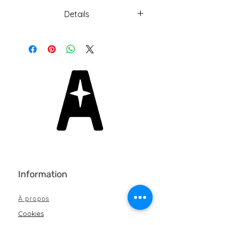
Details
Petite partie ;58$ (Voir autre
article)
Partie large ;67$ (Voir autre
article)
Deux parties ; 125$ (Voir autre
article)
Information
À propos
Cookies