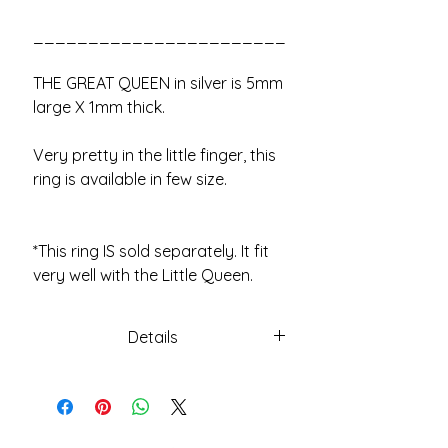
_______________________
THE GREAT QUEEN in silver is 5mm
large X 1mm thick.
Very pretty in the little finger, this
ring is available in few size.
*This ring IS sold separately. It fit
very well with the Little Queen.
Details
Petite partie ;58$ (Voir autre
article)
Partie large ;67$ (Voir autre
article)