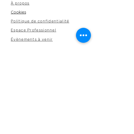
À propos
Cookies
Politique de confidentialité
Espace Professi
onnel
Évènements à venir
Presse
Collaborations
Dossier de P
resse
Où nous trouver
C
ontactez-nous
Boutiques en ligne